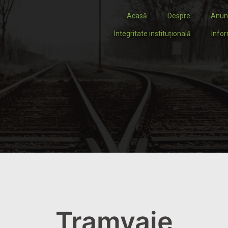
Acasă
Despre
Anun
Integritate instituțională
Infor
Tramvaie