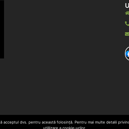
U
ă acceptul dvs. pentru această folosință. Pentru mai multe detalii privind
utillizare a cookie-urilor.