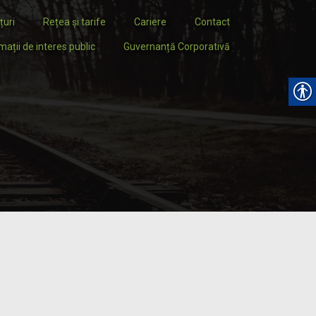
țuri
Rețea și tarife
Cariere
Contact
mații de interes public
Guvernanță Corporativă