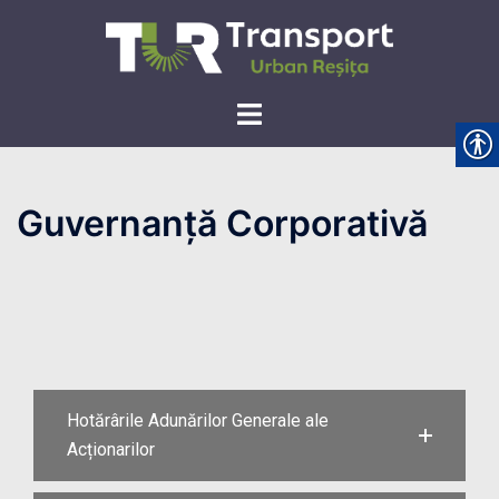
Skip
to
content
Toggle
menu
Guvernanță Corporativă
Hotărârile Adunărilor Generale ale
Acționarilor