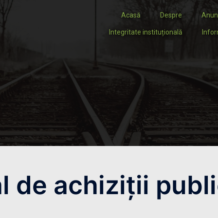
Acasă
Despre
Anun
Integritate instituțională
Infor
 de achiziții publ