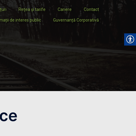
țuri
Rețea și tarife
Cariere
Contact
mații de interes public
Guvernanță Corporativă
ice