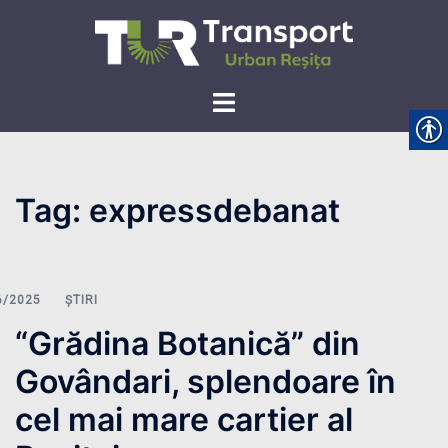
Skip
to
content
Toggle
menu
Tag:
expressdebanat
ȘTIRI
“Grădina Botanică” din
Govândari, splendoare în
cel mai mare cartier al