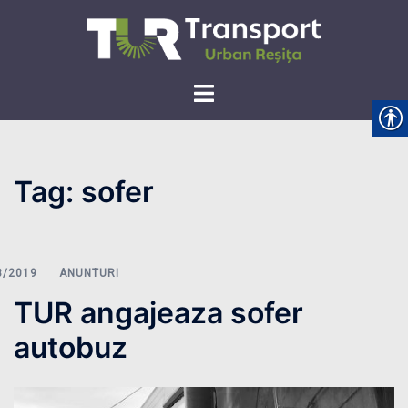
Skip
to
content
Toggle
menu
Tag:
sofer
ANUNTURI
TUR angajeaza sofer
autobuz