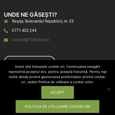
UNDE NE GĂSEȘTI?
Reșița, Bulevardul Republicii, nr. 29
0771.402.244
contact@TUResita.ro
Pagina de Facebook
Acest site folosește cookie-uri. Continuarea navigării
reprezintă acceptul dvs. pentru această folosință. Pentru mai
multe detalii privind gestionarea preferințelor privind cookie-
uri, vedeți Politica de utillizare a cookie-urilor.
ACCEPT
© 2026 Transport Urban Reșița. Proudly powered by
Sydney
📝 Evaluează serviciile noastre!
POLITICA DE UTILLIZARE COOKIE-URI