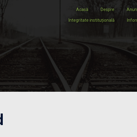
Acasă
Despre
Anun
Integritate instituțională
Infor
d