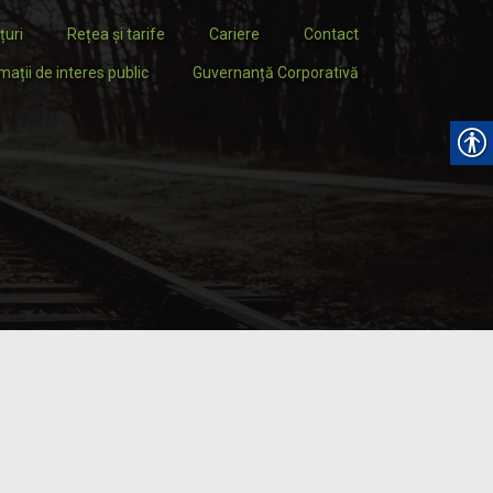
țuri
Rețea și tarife
Cariere
Contact
mații de interes public
Guvernanță Corporativă