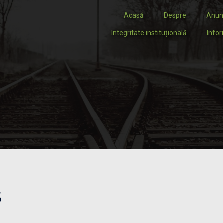
Acasă
Despre
Anun
Integritate instituțională
Infor
s