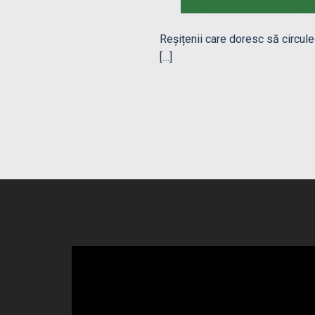
Reșițenii care doresc să circul
[…]